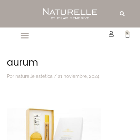
Ir
al
Buscar
contenido
0
Carrit
aurum
Por
naturelle.estetica
/
21 noviembre, 2024