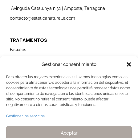
m
Avinguda Catalunya n.32 | Amposta, Tarragona
contacto@esteticanaturelle.com
TRATAMIENTOS
Faciales
Corporales
Gestionar consentimiento
Capilares
Para ofrecer las mejores experiencias, utilizamos tecnologías como las
cookies para almacenar y/o acceder a la información del dispositivo. El
AVISOS LEGALES
consentimiento de estas tecnologías nos permitirá procesar datos como
el comportamiento de navegación o las identificaciones únicas en este
Aviso Legal
sitio. No consentir o retirar el consentimiento, puede afectar
negativamente a ciertas características y funciones.
Politica de Cookies
Política de privacidad
Gestionar los servicios
Devoluciones y pagos
Normas de Naturelle
Aceptar