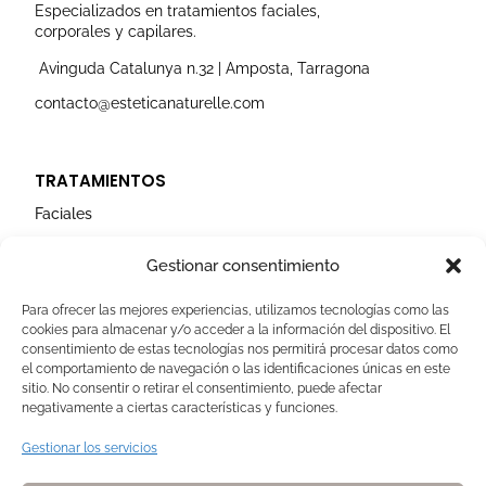
r
o
e
i
r
Especializados en tratamientos faciales,
a
k
n
corporales y capilares.
m
Avinguda Catalunya n.32 | Amposta, Tarragona
contacto@esteticanaturelle.com
TRATAMIENTOS
Faciales
Corporales
Gestionar consentimiento
Capilares
Para ofrecer las mejores experiencias, utilizamos tecnologías como las
cookies para almacenar y/o acceder a la información del dispositivo. El
AVISOS LEGALES
consentimiento de estas tecnologías nos permitirá procesar datos como
el comportamiento de navegación o las identificaciones únicas en este
Aviso Legal
sitio. No consentir o retirar el consentimiento, puede afectar
negativamente a ciertas características y funciones.
Politica de Cookies
Política de privacidad
Gestionar los servicios
Devoluciones y pagos