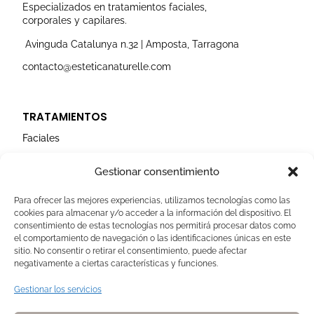
r
o
e
i
r
Especializados en tratamientos faciales,
a
k
n
corporales y capilares.
m
Avinguda Catalunya n.32 | Amposta, Tarragona
contacto@esteticanaturelle.com
TRATAMIENTOS
Faciales
Corporales
Gestionar consentimiento
Capilares
Para ofrecer las mejores experiencias, utilizamos tecnologías como las
cookies para almacenar y/o acceder a la información del dispositivo. El
AVISOS LEGALES
consentimiento de estas tecnologías nos permitirá procesar datos como
el comportamiento de navegación o las identificaciones únicas en este
Aviso Legal
sitio. No consentir o retirar el consentimiento, puede afectar
negativamente a ciertas características y funciones.
Politica de Cookies
Política de privacidad
Gestionar los servicios
Devoluciones y pagos