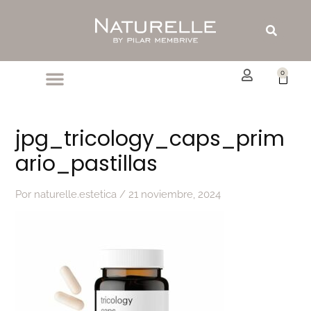
Ir
al
Buscar
contenido
0
Carrit
jpg_tricology_caps_prim
ario_pastillas
Por
naturelle.estetica
/
21 noviembre, 2024