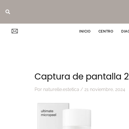
Ir
Buscar
al
contenido
INICIO
CENTRO
DIA
Captura de pantalla 20
Por
naturelle.estetica
/
21 noviembre, 2024