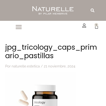
Ir
al
Buscar
contenido
0
Carrit
jpg_tricology_caps_prim
ario_pastillas
Por
naturelle.estetica
/
21 noviembre, 2024