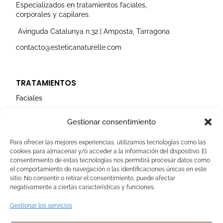
r
o
e
i
r
Especializados en tratamientos faciales,
a
k
n
corporales y capilares.
m
Avinguda Catalunya n.32 | Amposta, Tarragona
contacto@esteticanaturelle.com
TRATAMIENTOS
Faciales
Corporales
Gestionar consentimiento
Capilares
Para ofrecer las mejores experiencias, utilizamos tecnologías como las
cookies para almacenar y/o acceder a la información del dispositivo. El
AVISOS LEGALES
consentimiento de estas tecnologías nos permitirá procesar datos como
el comportamiento de navegación o las identificaciones únicas en este
Aviso Legal
sitio. No consentir o retirar el consentimiento, puede afectar
negativamente a ciertas características y funciones.
Politica de Cookies
Política de privacidad
Gestionar los servicios
Devoluciones y pagos