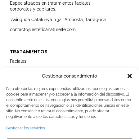
r
o
e
i
r
Especializados en tratamientos faciales,
a
k
n
corporales y capilares.
m
Avinguda Catalunya n.32 | Amposta, Tarragona
contacto@esteticanaturelle.com
TRATAMIENTOS
Faciales
Corporales
Gestionar consentimiento
Capilares
Para ofrecer las mejores experiencias, utilizamos tecnologías como las
cookies para almacenar y/o acceder a la información del dispositivo. El
AVISOS LEGALES
consentimiento de estas tecnologías nos permitirá procesar datos como
el comportamiento de navegación o las identificaciones únicas en este
Aviso Legal
sitio. No consentir o retirar el consentimiento, puede afectar
negativamente a ciertas características y funciones.
Politica de Cookies
Política de privacidad
Gestionar los servicios
Devoluciones y pagos