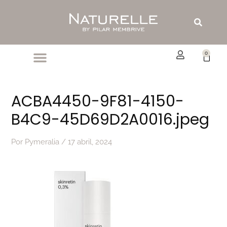
Ir
al
Buscar
contenido
0
Carrit
ACBA4450-9F81-4150-
B4C9-45D69D2A0016.jpeg
Por
Pymeralia
/
17 abril, 2024