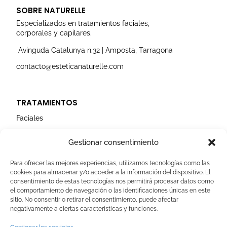
t
e
t
k
t
a
b
u
e
t
SOBRE NATURELLE
g
o
b
d
e
r
o
e
i
r
Especializados en tratamientos faciales,
a
k
n
corporales y capilares.
m
Avinguda Catalunya n.32 | Amposta, Tarragona
contacto@esteticanaturelle.com
TRATAMIENTOS
Faciales
Corporales
Gestionar consentimiento
Capilares
Para ofrecer las mejores experiencias, utilizamos tecnologías como las
cookies para almacenar y/o acceder a la información del dispositivo. El
AVISOS LEGALES
consentimiento de estas tecnologías nos permitirá procesar datos como
el comportamiento de navegación o las identificaciones únicas en este
Aviso Legal
sitio. No consentir o retirar el consentimiento, puede afectar
negativamente a ciertas características y funciones.
Politica de Cookies
Política de privacidad