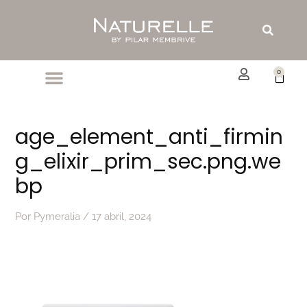
Ir
al
Buscar
contenido
0
Carrit
age_element_anti_firmin
g_elixir_prim_sec.png.we
bp
Por
Pymeralia
/
17 abril, 2024