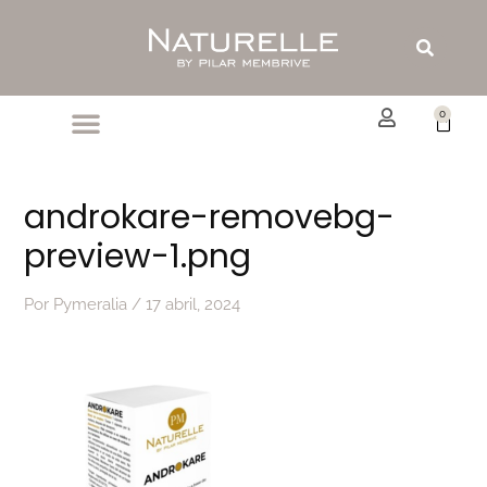
Ir
al
Buscar
contenido
0
Carrit
androkare-removebg-
preview-1.png
Por
Pymeralia
/
17 abril, 2024