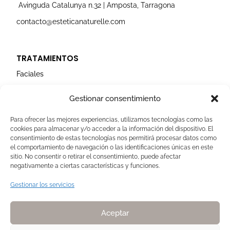
Avinguda Catalunya n.32 | Amposta, Tarragona
contacto@esteticanaturelle.com
TRATAMIENTOS
Faciales
Corporales
Gestionar consentimiento
Capilares
Para ofrecer las mejores experiencias, utilizamos tecnologías como las
cookies para almacenar y/o acceder a la información del dispositivo. El
AVISOS LEGALES
consentimiento de estas tecnologías nos permitirá procesar datos como
el comportamiento de navegación o las identificaciones únicas en este
Aviso Legal
sitio. No consentir o retirar el consentimiento, puede afectar
negativamente a ciertas características y funciones.
Politica de Cookies
Política de privacidad
Gestionar los servicios
Devoluciones y pagos
Normas de Naturelle
Aceptar