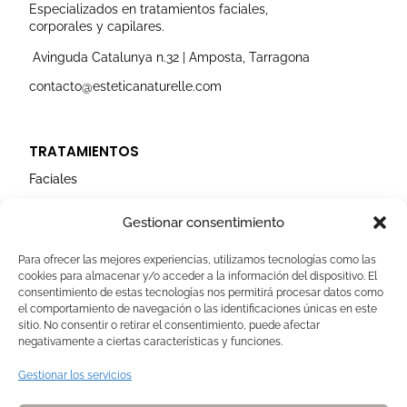
r
o
e
i
r
Especializados en tratamientos faciales,
a
k
n
corporales y capilares.
m
Avinguda Catalunya n.32 | Amposta, Tarragona
contacto@esteticanaturelle.com
TRATAMIENTOS
Faciales
Corporales
Gestionar consentimiento
Capilares
Para ofrecer las mejores experiencias, utilizamos tecnologías como las
cookies para almacenar y/o acceder a la información del dispositivo. El
AVISOS LEGALES
consentimiento de estas tecnologías nos permitirá procesar datos como
el comportamiento de navegación o las identificaciones únicas en este
Aviso Legal
sitio. No consentir o retirar el consentimiento, puede afectar
negativamente a ciertas características y funciones.
Politica de Cookies
Política de privacidad
Gestionar los servicios
Devoluciones y pagos