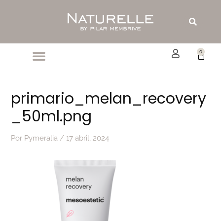
Ir
al
Buscar
contenido
0
Carrit
primario_melan_recovery
_50ml.png
Por
Pymeralia
/
17 abril, 2024