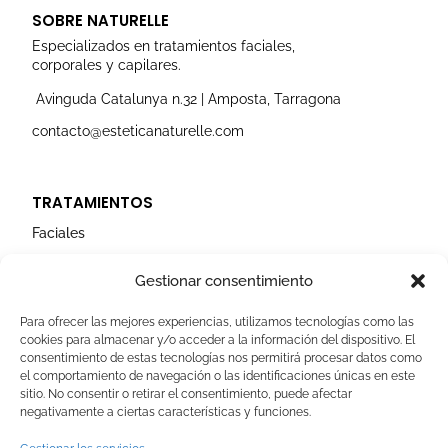
t
e
t
k
t
a
b
u
e
t
SOBRE NATURELLE
g
o
b
d
e
r
o
e
i
r
Especializados en tratamientos faciales,
a
k
n
corporales y capilares.
m
Avinguda Catalunya n.32 | Amposta, Tarragona
contacto@esteticanaturelle.com
TRATAMIENTOS
Faciales
Corporales
Gestionar consentimiento
Capilares
Para ofrecer las mejores experiencias, utilizamos tecnologías como las
cookies para almacenar y/o acceder a la información del dispositivo. El
AVISOS LEGALES
consentimiento de estas tecnologías nos permitirá procesar datos como
el comportamiento de navegación o las identificaciones únicas en este
Aviso Legal
sitio. No consentir o retirar el consentimiento, puede afectar
negativamente a ciertas características y funciones.
Politica de Cookies
Política de privacidad