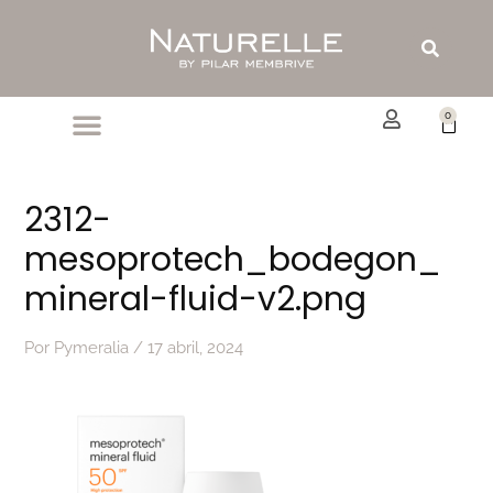
Ir
al
Buscar
contenido
0
Carrit
2312-
mesoprotech_bodegon_
mineral-fluid-v2.png
Por
Pymeralia
/
17 abril, 2024