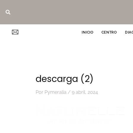
Ir
Buscar
al
contenido
INICIO
CENTRO
DIA
descarga (2)
Por
Pymeralia
/
9 abril, 2024