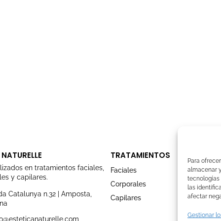
 NATURELLE
TRATAMIENTOS
Para ofrecer
lizados en tratamientos faciales,
Faciales
almacenar y/
es y capilares.
tecnologías
Corporales
las identifi
a Catalunya n.32 | Amposta,
afectar nega
Capilares
ona
Gestionar lo
o@esteticanaturelle.com