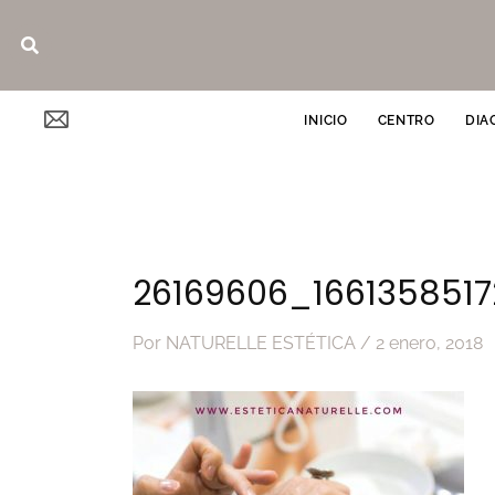
Ir
Buscar
al
contenido
INICIO
CENTRO
DIA
26169606_1661358517
Por
NATURELLE ESTÉTICA
/
2 enero, 2018