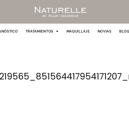
GNÓSTICO
TRATAMIENTOS
MAQUILLAJE
NOVIAS
BLO
219565_851564417954171207_